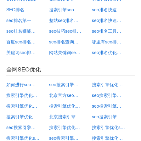
SEO排名
搜索引擎seo排名软件
seo排名快速优化什么意思
seo排名第一
整站seo排名关键词有哪些
seo排名快速优化的方法是
seo排名赚能赚钱吗
seo技巧seo排名优化
seo排名工具给您好的建议下载官网
百度seo排名公司
seo排名查询工具
哪里有seo排名优化公司
关键词seo排名优化软件
网站关键词seo排名优化
seo排名优化软件有用吗
全网SEO优化
如何进行seo搜索引擎优化
seo搜索引擎优化内容包括
搜索引擎优化技术都有哪些
搜索引擎优化怎么做
北京官方seo搜索引擎优化推荐
seo搜索引擎优化实战手册pdf
搜索引擎优化指南有哪些
搜索引擎优化排名规则
seo搜索引擎优化
搜索引擎优化方案案例
北京搜索引擎优化seo
seo搜索引擎优化网站是什么
seo搜索引擎优化软件
搜索引擎优化是什么意思怎么操作
搜索引擎优化seo什么意思
搜索引擎优化seo怎么做
seo搜索引擎优化实战
搜索引擎优化工具包括