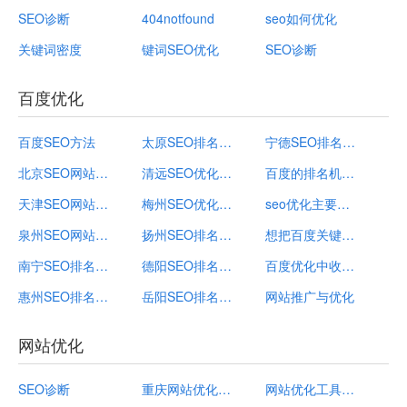
SEO诊断
404notfound
seo如何优化
关键词密度
键词SEO优化
SEO诊断
百度优化
百度SEO方法
太原SEO排名公司_太原关键词优化排名_百度优化
宁德SEO排名外包_百度优化_宁德网站关键词排名
北京SEO网站优化_百度优化_北京关键词优化服务
清远SEO优化推广_百度优化_清远关键词优化排名
百度的排名机制是什么？百度优化适用于网站推广吗？
天津SEO网站优化_天津网站关键词排名_百度优化
梅州SEO优化推广_梅州网站关键词排名_百度优化
seo优化主要应用到哪些方面？如何做百度优化？
泉州SEO网站优化_百度优化_泉州网站关键词推广
扬州SEO排名外包_扬州关键词优化服务_百度优化
想把百度关键词优化首页，你需要找专业百度优化公司
南宁SEO排名公司_南宁关键词优化服务_百度优化
德阳SEO排名外包_百度优化_德阳网页关键词优化
百度优化中收录减少的可能因素
惠州SEO排名公司_百度优化_惠州网页关键词优化
岳阳SEO排名外包_岳阳关键词优化排名_百度优化
网站推广与优化
网站优化
SEO诊断
重庆网站优化常识
网站优化工具是什么