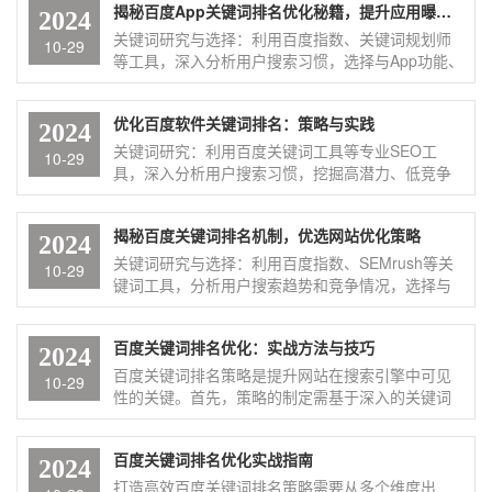
揭秘百度App关键词排名优化秘籍，提升应用曝光率
高转化率、低竞争度的关键词。其次，内容优化是
2024
关键。确保网站或应用中的内容围绕关键词展开，
关键词研究与选择：利用百度指数、关键词规划师
10-29
保持高质量、原创性，并合理布局关键词密度。同
等工具，深入分析用户搜索习惯，选择与App功能、
时，外链建设也是提升排名的有效手段，通过获取
特点紧密相关且搜索量适中的关键词。这些关键词
高质量的外链，提高网站的权威性和信任度。 实战
应具有较高的转化率，能够精准吸引目标用户。 内
优化百度软件关键词排名：策略与实践
案例分享则让我们看到这些技巧在实际操作中的应
容优化：确保App在各大应用商店（如百度手机助
2024
用效果。例如，某电商网站通过精准选择关键词、
手）的标题、描述、截图等内容中自然融入关键
关键词研究：利用百度关键词工具等专业SEO工
10-29
优化商品描述和获取行业权威网站的外链，成功提
词，同时保持内容的原创性和高质量。此外，定期
具，深入分析用户搜索习惯，挖掘高潜力、低竞争
升了在百度搜索结果中的排名，进而带动了销量的
更新App版本和描述，以反映最新功能和改进，也有
的关键词。这些关键词应与软件功能、优势紧密相
显著增长。
助于提升排名。 外部链接与ASO优化：通过与其他
关，能够精准吸引目标用户。 内容优化：围绕选定
揭秘百度关键词排名机制，优选网站优化策略
高质量网站或App建立合作关系，获取有价值的外部
的关键词，优化软件官网、产品描述、用户评价等
2024
链接。同时，进行ASO（应用商店优化），包括优
内容。确保内容高质量、原创且与目标关键词紧密
关键词研究与选择：利用百度指数、SEMrush等关
10-29
化App名称、关键词、图标、截图等，以提高在应用
相关。同时，合理布局关键词，提高页面相关性和
键词工具，分析用户搜索趋势和竞争情况，选择与
商店中的搜索排名。 用户体验优化：提升App的加
搜索引擎友好度。 外部链接建设：积极与高质量网
网站主题相关且搜索量适中的关键词。这些关键词
载速度、界面设计、交互体验等，以降低用户流失
站建立合作关系，获取有价值的外部链接。这些链
应具有较高的转化率，能够吸引目标用户。 内容优
率并提高用户满意度。良好的用户体验有助于提升
百度关键词排名优化：实战方法与技巧
接不仅能够提升软件的权威性和信任度，还能增加
化：根据选定的关键词，优化网站内容。确保内容
2024
App的口碑和评分，进而对关键词排名产生积极影
搜索引擎对软件网站的抓取频率和深度。 持续优化
高质量、原创且与目标关键词紧密相关。在标题、
百度关键词排名策略是提升网站在搜索引擎中可见
10-29
响。 持续监测与调整：利用SEO工具定期监测关键
与监控：SEO是一个持续的过程，需要不断关注搜
正文、图片标签等位置自然融入关键词，同时保持
性的关键。首先，策略的制定需基于深入的关键词
词排名变化，分析数据并调整优化策略。同时，关
索引擎算法的变化和用户需求的变化。利用专业的
内容的可读性和用户体验。 监控排名变化：定期使
研究，选择高相关性、低竞争度的关键词，以确保
注百度搜索引擎算法的更新和变化，及时调整优化
SEO工具定期监控关键词排名变化，分析数据并调
用百度关键词排名工具监控网站在搜索引擎中的排
优化的有效性。其次，内容优化是核心，需确保网
方向以保持竞争力。
整优化策略。
百度关键词排名优化实战指南
名变化。当发现排名下降时，及时分析原因并调整
站内容高质量、原创，并合理布局关键词，提升用
2024
优化策略。 外链建设：通过高质量的外链建设，提
户体验和搜索引擎友好度。同时，网站结构的优化
打造高效百度关键词排名策略需要从多个维度出