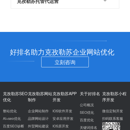
克孜勒苏托管代运营
好排名助力克孜勒苏企业网站优化
立刻咨询
克孜勒苏SEO
克孜勒苏网站
克孜勒苏APP
关于好排名
克孜勒苏小程
优化
制作
开发
序开发
公司概况
整站优化
企业网站制作
IOS软件开发
微信定制开发
SEO优化
AI+seo优化
品牌网站设计
安卓应用开发
扫码联系客服
百度优化
百度SEO诊断
外贸网站建设
IOS原开发
关键词排名